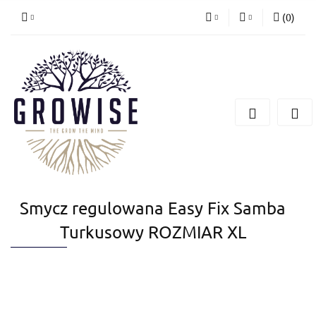
(
0
)
PLN
Zaloguj się
Zarejestruj się
CZK
Dodaj zgłoszenie
EUR
Smycz regulowana Easy Fix Samba
Turkusowy ROZMIAR XL