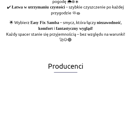
pogodę 🌦️❄️☀️
✔️
– szybkie czyszczenie po każdej
Łatwa w utrzymaniu czystości
przygodzie 🧼🧽
🌟 Wybierz
– smycz, która łączy
,
Easy Fix Samba
niezawodność
i
!
komfort
fantastyczny wygląd
Każdy spacer stanie się przyjemnością – bez względu na warunki!
🚀🐶🔵
Producenci
Alegia