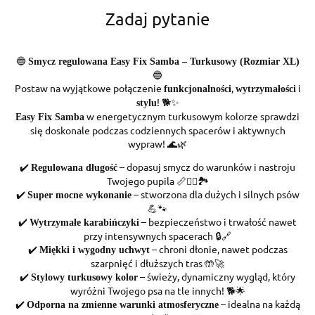
Zadaj pytanie
🔵
Smycz regulowana Easy Fix Samba – Turkusowy (Rozmiar XL)
🔵
Postaw na wyjątkowe połączenie
,
i
funkcjonalności
wytrzymałości
! 🐕✨
stylu
w energetycznym turkusowym kolorze sprawdzi
Easy Fix Samba
się doskonale podczas codziennych spacerów i aktywnych
wypraw! 🌊🌿
✔️
– dopasuj smycz do warunków i nastroju
Regulowana długość
Twojego pupila 📏🚶‍♂️🏞️
✔️
– stworzona dla dużych i silnych psów
Super mocne wykonanie
💪🐾
✔️
– bezpieczeństwo i trwałość nawet
Wytrzymałe karabińczyki
przy intensywnych spacerach 🔒🔗
✔️
– chroni dłonie, nawet podczas
Miękki i wygodny uchwyt
szarpnięć i dłuższych tras 🤲🚀
✔️
– świeży, dynamiczny wygląd, który
Stylowy turkusowy kolor
wyróżni Twojego psa na tle innych! 🐕🌟
✔️
– idealna na każdą
Odporna na zmienne warunki atmosferyczne