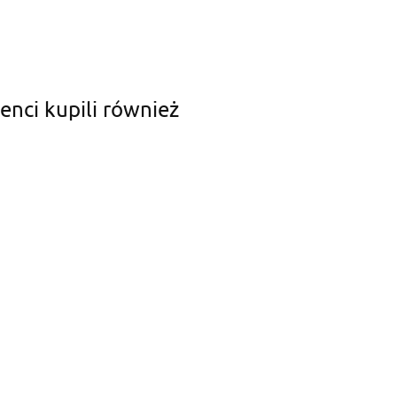
ienci kupili również
Smycz regulowana
lowana
Smycz regulowana
Easy Fix Samba
mba
Easy Fix Samba
Zielony ROZMIAR L
42.99
Turkusowy ROZMIAR