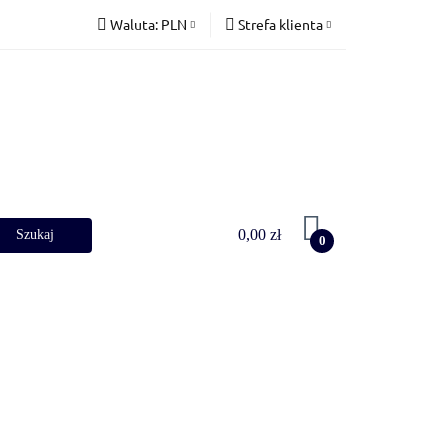
Waluta:
PLN
Strefa klienta
Terrarystyka
PLN
Zaloguj się
CZK
Zarejestruj się
EUR
Dodaj zgłoszenie
0,00 zł
0
Nowości
Bestsellery
Blog
Zapytanie