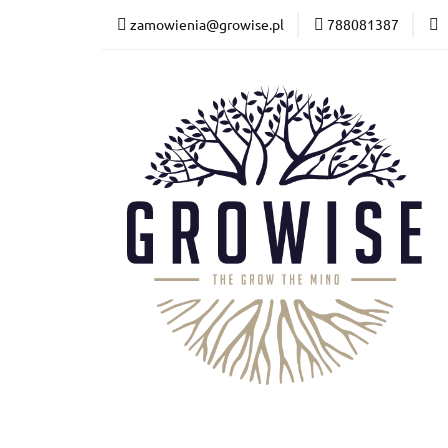
zamowienia@growise.pl
788081387
Kalkulator
Wycen
Ściółki
Nowośc
Kalkulator
Wycena
Akwarystyka
Akw