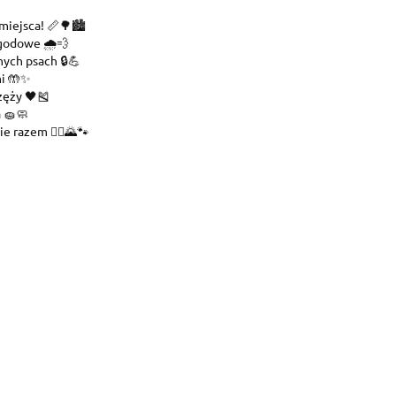
miejsca! 📏🌳🏙️
godowe 🌧️💨
ych psach 🔒💪
mi 🤲✨
zęży 🖤🎽
 🧽🧼
e razem 🚶‍♂️🌄🐾