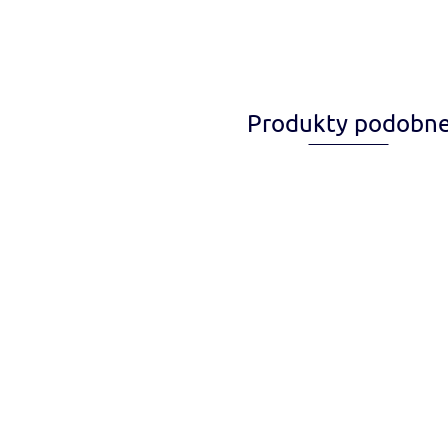
Produkty podobn
Smycz regulowana
Smycz 
Smycz regulowana
Easy Fix Samba
Easy Fi
Easy Fix Samba
Różowy ROZMIAR
Różowy
Czerwony ROZMIAR
42.99
45.99
L
45.99