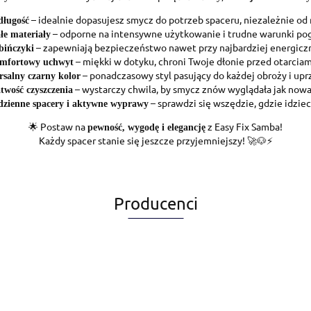
– idealnie dopasujesz smycz do potrzeb spaceru, niezależnie od 
długość
– odporne na intensywne użytkowanie i trudne warunki po
e materiały
– zapewniają bezpieczeństwo nawet przy najbardziej energiczn
bińczyki
– miękki w dotyku, chroni Twoje dłonie przed otarcia
mfortowy uchwyt
– ponadczasowy styl pasujący do każdej obroży i upr
salny czarny kolor
– wystarczy chwila, by smycz znów wyglądała jak nowa
twość czyszczenia
– sprawdzi się wszędzie, gdzie idzieci
dzienne spacery i aktywne wyprawy
🌟 Postaw na
z Easy Fix Samba!
pewność, wygodę i elegancję
Każdy spacer stanie się jeszcze przyjemniejszy! 🚀🐶⚡
Producenci
Alegia