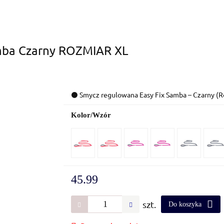
mba Czarny ROZMIAR XL
⚫ Smycz regulowana Easy Fix Samba – Czarny (R
Kolor/Wzór
45.99
szt.
Do koszyka