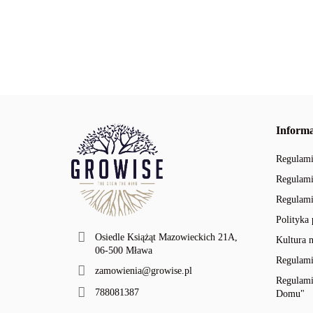
XL
XL
Informa
Regulam
Regulami
Regulami
Polityka
Osiedle Książąt Mazowieckich 21A,
Kultura 
06-500 Mława
Regulami
zamowienia@growise.pl
Regulami
788081387
Domu"