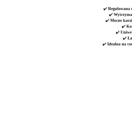
✔️
Regulowana 
✔️
Wytrzymał
✔️
Mocne kara
✔️
Ko
✔️
Uniwer
✔️
Ła
✔️
Idealna na co