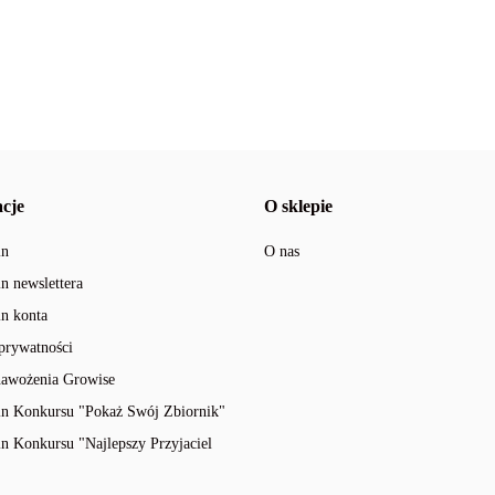
ROZMIAR L
Aquael
cje
O sklepie
in
O nas
n newslettera
AquaGlass
n konta
 prywatności
nawożenia Growise
n Konkursu "Pokaż Swój Zbiornik"
n Konkursu "Najlepszy Przyjaciel
AquaLed