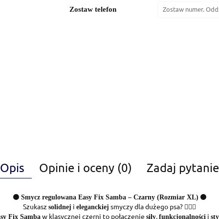
Zostaw telefon
Opis
Opinie i oceny (0)
Zadaj pytanie
⚫
⚫
Smycz regulowana Easy Fix Samba – Czarny (Rozmiar XL)
Szukasz
i
smyczy dla dużego psa? 🐕‍🦺🎩
solidnej
eleganckiej
w klasycznej czerni to połączenie
,
i
sy Fix Samba
siły
funkcjonalności
sty