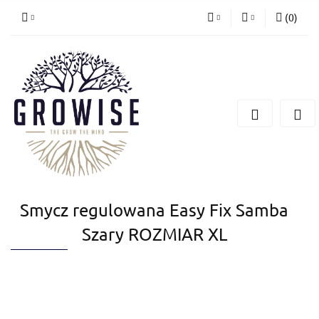
(
0
)
PLN
Zaloguj się
Zarejestruj się
CZK
Dodaj zgłoszenie
EUR
Smycz regulowana Easy Fix Samba
Szary ROZMIAR XL