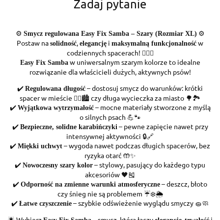
Zadaj pytanie
⚙️
⚙️
Smycz regulowana Easy Fix Samba – Szary (Rozmiar XL)
Postaw na
,
i
w
solidność
elegancję
maksymalną funkcjonalność
codziennych spacerach! 🐕‍🦺🌟
w uniwersalnym szarym kolorze to idealne
Easy Fix Samba
rozwiązanie dla właścicieli dużych, aktywnych psów!
✔️
– dostosuj smycz do warunków: krótki
Regulowana długość
spacer w mieście 🚶‍♂️🏙️ czy długa wycieczka za miasto 🌳🏞️
✔️
– mocne materiały stworzone z myślą
Wyjątkowa wytrzymałość
o silnych psach 💪🐾
✔️
– pewne zapięcie nawet przy
Bezpieczne, solidne karabińczyki
intensywnej aktywności 🔒🔗
✔️
– wygoda nawet podczas długich spacerów, bez
Miękki uchwyt
ryzyka otarć 🤲✨
✔️
– stylowy, pasujący do każdego typu
Nowoczesny szary kolor
akcesoriów 🖤🎽
✔️
– deszcz, błoto
Odporność na zmienne warunki atmosferyczne
czy śnieg nie są problemem ☔❄️🌦️
✔️
– szybkie odświeżenie wyglądu smyczy 🧽🧼
Łatwe czyszczenie
🌟 Wybierz
– smycz, która łączy
,
i