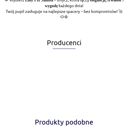
Easy Fix Samba
elegancję
trwałość
każdego dnia!
wygodę
Twój pupil zasługuje na najlepsze spacery – bez kompromisów! 🚀
🐶⚙️
Producenci
Alegia
Produkty podobne
Amiplay