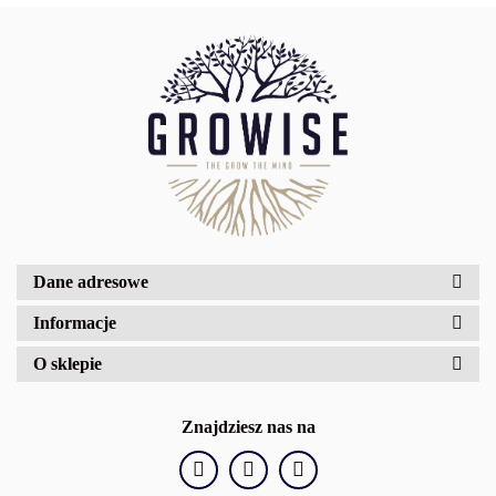
AquaGlass
Dane adresowe
AquaLed
Informacje
O sklepie
Znajdziesz nas na
Aqualighter