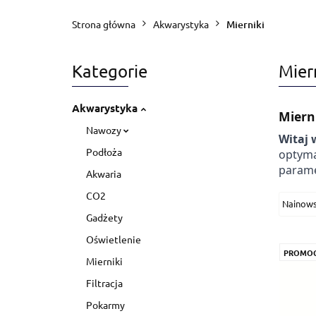
Blog
Zapytanie
Strona główna
Akwarystyka
Mierniki
Kategorie
Mier
Akwarystyka
Miern
Nawozy
Witaj 
Podłoża
optyma
parame
Akwaria
CO2
Gadżety
Oświetlenie
PROMO
Mierniki
Filtracja
Pokarmy