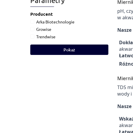
Parametry
Mierni
pH, cz
Producent
w akwa
Arka Biotechnologie
Growise
Nasze 
Trendwise
Dokła
akwar
Pokaż
Łatwo
Różno
Miernik
TDS mi
wody i
Nasze 
Wskaź
akwar
Łatwą