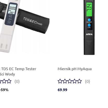
Produkt niedostępny
k TDS EC Temp Tester
Miernik pH MyAqua
ści Wody
(0)
(0)
-59%
69.99