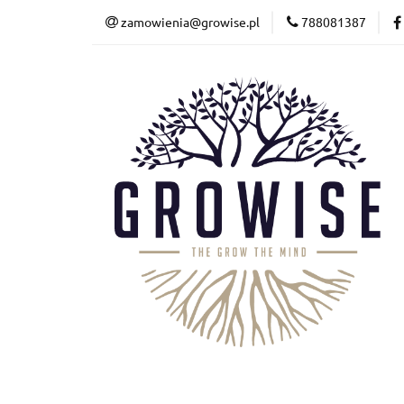
zamowienia@growise.pl
788081387
Kalkulator
Wyc
Terrarystyka
Kalkulator
Wycena
Akwarystyka