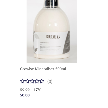
Growise Mineraliser 500ml
(0)
59.99
-17%
50.00