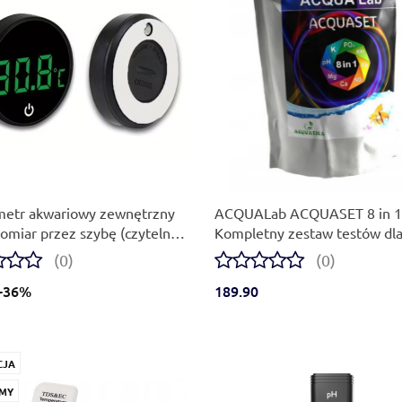
Produkt niedostępny
etr akwariowy zewnętrzny
ACQUALab ACQUASET 8 in 1
omiar przez szybę (czytelny
Kompletny zestaw testów dl
!) (BATERIA W ZESTAWIE)
akwarystów
(0)
(0)
-36%
189.90
CJA
MY