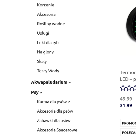
Korzenie
Akcesoria
Rośliny wodne
Usługi
Leki dla ryb
Na glony
Skały
Testy Wody
Termom
LED – p
Akwapaludarium
odczyt
Psy
49.99
Karma dla psów
31.99
Akcesoria dla psów
Zabawki dla psów
PROMO
Akcesoria Spacerowe
POLECA