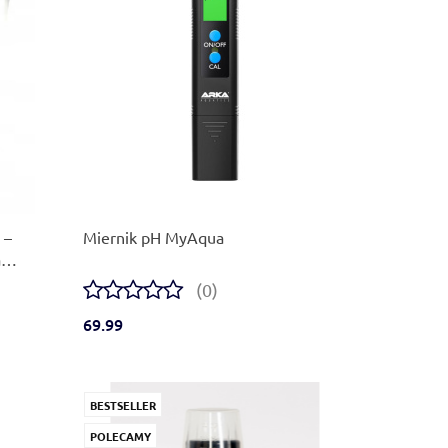
Produkt niedostępny
 –
Miernik pH MyAqua
a
(0)
69.99
BESTSELLER
POLECAMY