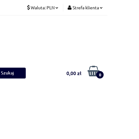
Waluta:
PLN
Strefa klienta
Koty
PLN
Zaloguj się
CZK
Zarejestruj się
EUR
Dodaj zgłoszenie
0,00 zł
0
Ściółki
Nowości
Bestsellery