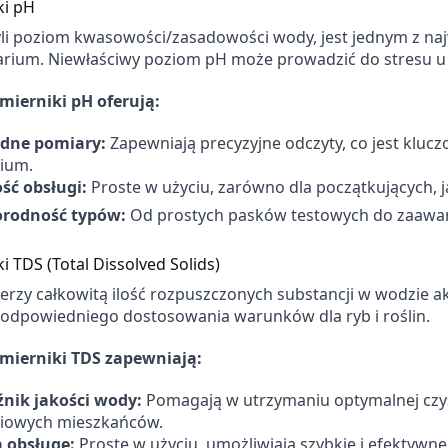
ki pH
yli poziom kwasowości/zasadowości wody, jest jednym z n
rium. Niewłaściwy poziom pH może prowadzić do stresu u
mierniki pH oferują:
dne pomiary:
Zapewniają precyzyjne odczyty, co jest kluc
ium.
ść obsługi:
Proste w użyciu, zarówno dla początkujących, 
rodność typów:
Od prostych pasków testowych do zaawa
i TDS (Total Dissolved Solids)
erzy całkowitą ilość rozpuszczonych substancji w wodzie ak
 odpowiedniego dostosowania warunków dla ryb i roślin.
mierniki TDS zapewniają:
nik jakości wody:
Pomagają w utrzymaniu optymalnej czyst
iowych mieszkańców.
 obsługę:
Proste w użyciu, umożliwiają szybkie i efektywn