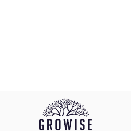
AquaDella
COMFY Mata
Mrówka Kość
jasnyszary
infini Smycz
58.99
infini Smycz
automatyczna
automatyczna
Freedom XL 50kg
Freedom L 25kg
83.00
71.99
Czarna
Czerwona
Aquael
AquaGlass