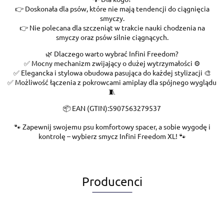
👉 Doskonała dla psów, które nie mają tendencji do ciągnięcia
smyczy.
👉 Nie polecana dla szczeniąt w trakcie nauki chodzenia na
smyczy oraz psów silnie ciągnących.
🌿 Dlaczego warto wybrać Infini Freedom?
✅ Mocny mechanizm zwijający o dużej wytrzymałości ⚙️
✅ Elegancka i stylowa obudowa pasująca do każdej stylizacji 🎨
✅ Możliwość łączenia z pokrowcami amiplay dla spójnego wyglądu
🧵
📦 EAN (GTIN):5907563279537
🐾 Zapewnij swojemu psu komfortowy spacer, a sobie wygodę i
kontrolę – wybierz smycz Infini Freedom XL! 🐾
Producenci