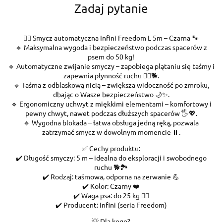
Zadaj pytanie
🐕‍🦺 Smycz automatyczna Infini Freedom L 5m – Czarna 🐾
🔹 Maksymalna wygoda i bezpieczeństwo podczas spacerów z
psem do 50 kg!
🔹 Automatyczne zwijanie smyczy – zapobiega plątaniu się taśmy i
zapewnia płynność ruchu 🚶‍♂️🐕.
🔹 Taśma z odblaskową nicią – zwiększa widoczność po zmroku,
dbając o Wasze bezpieczeństwo 🌙✨.
🔹 Ergonomiczny uchwyt z miękkimi elementami – komfortowy i
pewny chwyt, nawet podczas dłuższych spacerów 🖐️💖.
🔹 Wygodna blokada – łatwa obsługa jedną ręką, pozwala
zatrzymać smycz w dowolnym momencie ⏸️.
✅ Cechy produktu:
✔️ Długość smyczy: 5 m – idealna do eksploracji i swobodnego
ruchu 🐕🏞️
✔️ Rodzaj: taśmowa, odporna na zerwanie 💪
✔️ Kolor: Czarny ❤️
✔️ Waga psa: do 25 kg 🐕‍🦺
✔️ Producent: Infini (seria Freedom)
💡 Dla kogo?