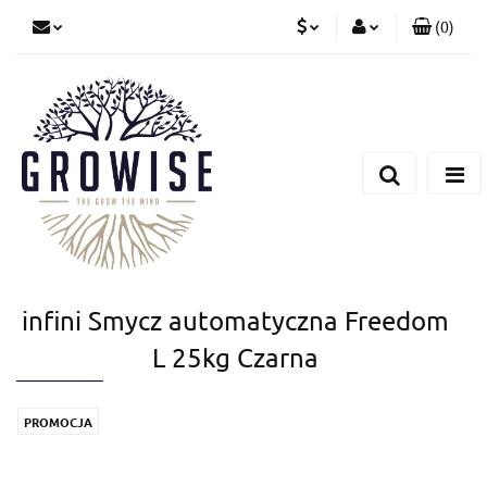
(
0
)
PLN
Zaloguj się
Zarejestruj się
CZK
Dodaj zgłoszenie
EUR
infini Smycz automatyczna Freedom
L 25kg Czarna
PROMOCJA