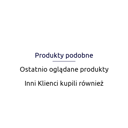
Alegia
Produkty podobne
Amiplay
Ostatnio oglądane produkty
Inni Klienci kupili również
Aqua Nova