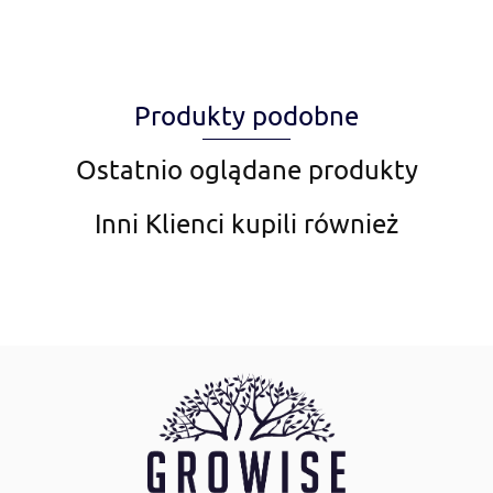
Produkty podobne
Amiplay
Ostatnio oglądane produkty
Inni Klienci kupili również
Aqua Nova
AquaDella