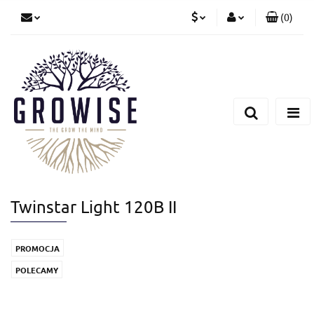
(
0
)
PLN
Zaloguj się
Zarejestruj się
CZK
Dodaj zgłoszenie
EUR
Twinstar Light 120B II
PROMOCJA
POLECAMY