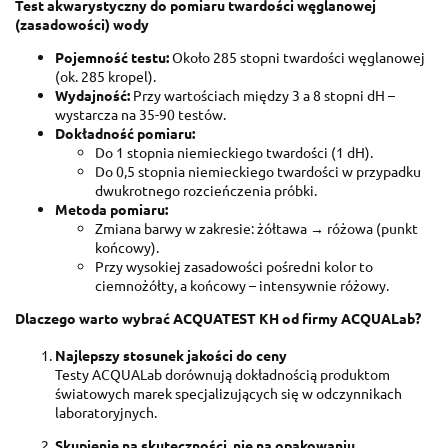
Test akwarystyczny do pomiaru twardości węglanowej
(zasadowości) wody
Pojemność testu:
Około 285 stopni twardości węglanowej
(ok. 285 kropel).
Wydajność:
Przy wartościach między 3 a 8 stopni dH –
wystarcza na 35-90 testów.
Dokładność pomiaru:
Do 1 stopnia niemieckiego twardości (1 dH).
Do 0,5 stopnia niemieckiego twardości w przypadku
dwukrotnego rozcieńczenia próbki.
Metoda pomiaru:
Zmiana barwy w zakresie: żółtawa → różowa (punkt
końcowy).
Przy wysokiej zasadowości pośredni kolor to
ciemnożółty, a końcowy – intensywnie różowy.
Dlaczego warto wybrać ACQUATEST KH od firmy ACQUALab?
Najlepszy stosunek jakości do ceny
Testy ACQUALab dorównują dokładnością produktom
światowych marek specjalizujących się w odczynnikach
laboratoryjnych.
Skupienie na skuteczności, nie na opakowaniu