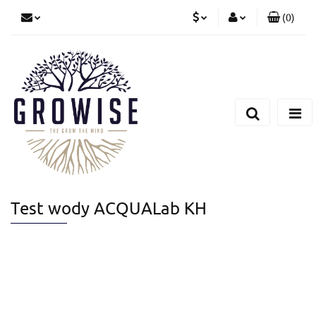
(
0
)
PLN
Zaloguj się
Zarejestruj się
CZK
Dodaj zgłoszenie
EUR
Test wody ACQUALab KH