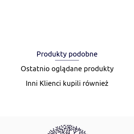
Alegia
Produkty podobne
Amiplay
Ostatnio oglądane produkty
Inni Klienci kupili również
Aqua Nova