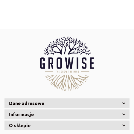
Aqua Nova
AquaDella
Aquael
Dane adresowe
Informacje
O sklepie