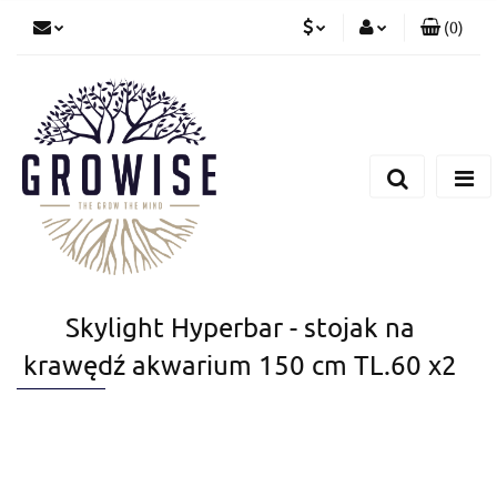
(
0
)
PLN
Zaloguj się
Zarejestruj się
CZK
Dodaj zgłoszenie
EUR
Skylight Hyperbar - stojak na
krawędź akwarium 150 cm TL.60 x2