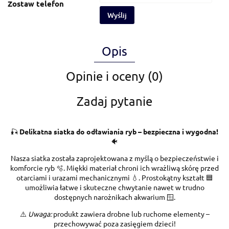
Zostaw telefon
Wyślij
Opis
Opinie i oceny (0)
Zadaj pytanie
🎣
Delikatna siatka do odławiania ryb – bezpieczna i wygodna!
🐠
Nasza siatka została zaprojektowana z myślą o bezpieczeństwie i
komforcie ryb 🫧. Miękki materiał chroni ich wrażliwą skórę przed
otarciami i urazami mechanicznymi 💧. Prostokątny kształt 🟦
umożliwia łatwe i skuteczne chwytanie nawet w trudno
dostępnych narożnikach akwarium 🪟.
⚠️
Uwaga:
produkt zawiera drobne lub ruchome elementy –
przechowywać poza zasięgiem dzieci!