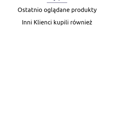
Ostatnio oglądane produkty
Inni Klienci kupili również
Aqua Nova
AquaDella
SIATKA DO RYB -
SIATKA DO RYB -
SIATKA DO RYB -
TELESKOP 3 -
TELESKOP 8 -
TELESKOP 6 -
7,5X6CM
20X15CM
15X12,5CM
23.00
35.00
32.00
Aquael