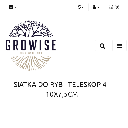
(
0
)
PLN
Zaloguj się
Zarejestruj się
CZK
Dodaj zgłoszenie
EUR
SIATKA DO RYB - TELESKOP 4 -
10X7,5CM