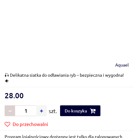
Aquael
🎣 Delikatna siatka do odławiania ryb – bezpieczna i wygodna!
🐠
28.00
szt.
Do koszyka
Do przechowalni
Program lojalnościowy dostępny jest tylko dla zalogowanych