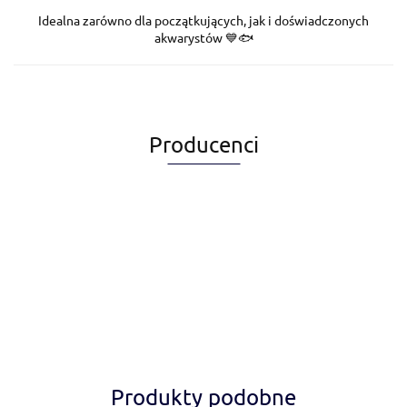
Idealna zarówno dla początkujących, jak i doświadczonych
akwarystów 💙🐟
Producenci
Alegia
Produkty podobne
Amiplay