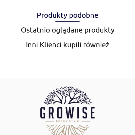
Produkty podobne
Amiplay
Ostatnio oglądane produkty
Inni Klienci kupili również
Aqua Nova
AquaDella