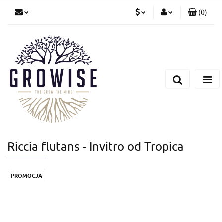
(
0
)
PLN
Zaloguj się
Zarejestruj się
CZK
Dodaj zgłoszenie
EUR
Riccia flutans - Invitro od Tropica
PROMOCJA