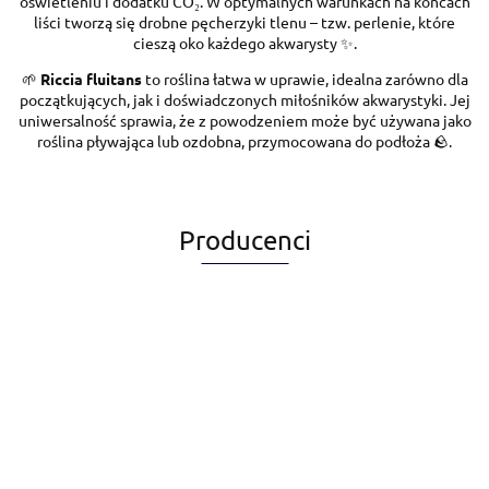
oświetleniu i dodatku CO₂. W optymalnych warunkach na końcach
liści tworzą się drobne pęcherzyki tlenu – tzw. perlenie, które
cieszą oko każdego akwarysty ✨.
🌱
Riccia fluitans
to roślina łatwa w uprawie, idealna zarówno dla
początkujących, jak i doświadczonych miłośników akwarystyki. Jej
uniwersalność sprawia, że z powodzeniem może być używana jako
roślina pływająca lub ozdobna, przymocowana do podłoża 🪨.
Producenci
Alegia