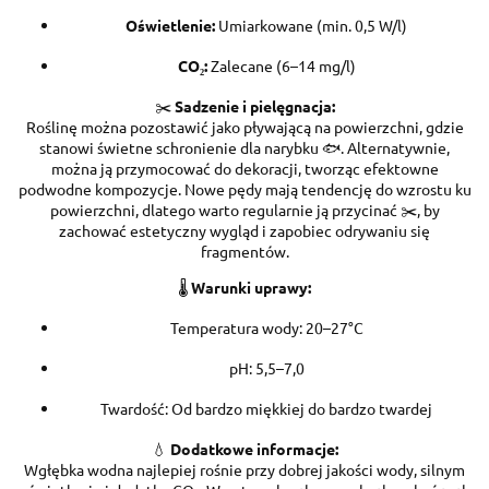
Oświetlenie:
Umiarkowane (min. 0,5 W/l)
CO₂:
Zalecane (6–14 mg/l)
✂️
Sadzenie i pielęgnacja:
Roślinę można pozostawić jako pływającą na powierzchni, gdzie
stanowi świetne schronienie dla narybku 🐟. Alternatywnie,
można ją przymocować do dekoracji, tworząc efektowne
podwodne kompozycje. Nowe pędy mają tendencję do wzrostu ku
powierzchni, dlatego warto regularnie ją przycinać ✂️, by
zachować estetyczny wygląd i zapobiec odrywaniu się
fragmentów.
🌡️
Warunki uprawy:
Temperatura wody: 20–27°C
pH: 5,5–7,0
Twardość: Od bardzo miękkiej do bardzo twardej
💧
Dodatkowe informacje:
Wgłębka wodna najlepiej rośnie przy dobrej jakości wody, silnym