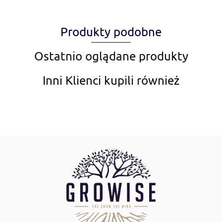
Produkty podobne
Amiplay
Ostatnio oglądane produkty
Inni Klienci kupili również
Aqua Nova
AquaDella