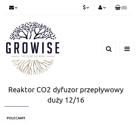
(
0
)
PLN
Zaloguj się
Zarejestruj się
CZK
Dodaj zgłoszenie
EUR
Reaktor CO2 dyfuzor przepływowy
duży 12/16
POLECAMY