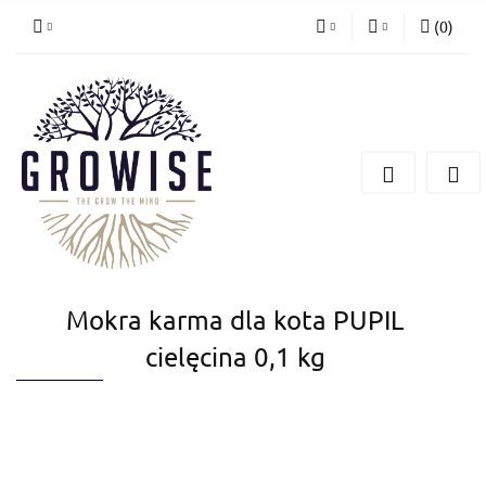
(
0
)
PLN
Zaloguj się
Zarejestruj się
CZK
Dodaj zgłoszenie
EUR
Mokra karma dla kota PUPIL
cielęcina 0,1 kg