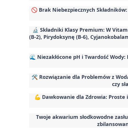
🚫
Brak Niebezpiecznych Składników
🔬
Składniki Klasy Premium
: W Vitam
(B-2), Pirydoksynę (B-6), Cyjanokobala
🌊
Niezakłócone pH i Twardość Wody
:
🛠️
Rozwiązanie dla Problemów z Wod
czy sł
💪
Dawkowanie dla Zdrowia
: Proste
Twoje akwarium słodkowodne zasług
zbilansowan