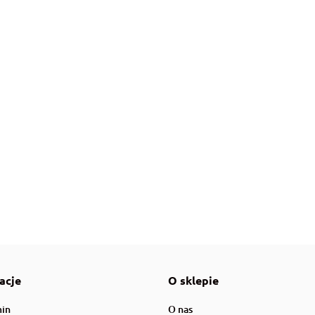
AquaGlass
ZOOLEK TRYPAFLAVIN Preparat odkażają
12.00
a ochrona dyskowców
AquaLed
Aqualighter
acje
O sklepie
in
O nas