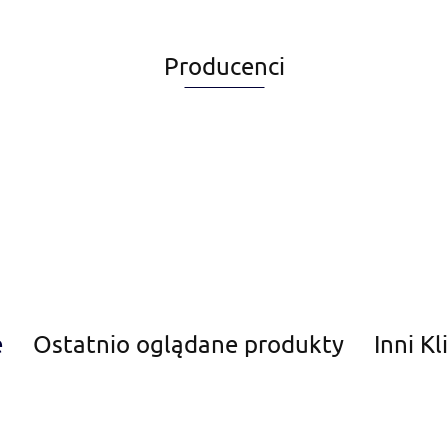
Producenci
Alegia
e
Ostatnio oglądane produkty
Inni Kl
Amiplay