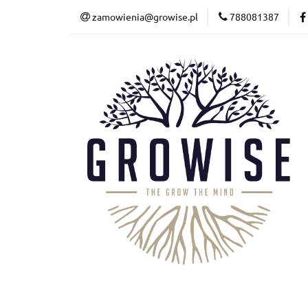
zamowienia@growise.pl
788081387
Kalkulator
Wyc
Terrarystyka
Kalkulator
Wycena
Akwarystyka