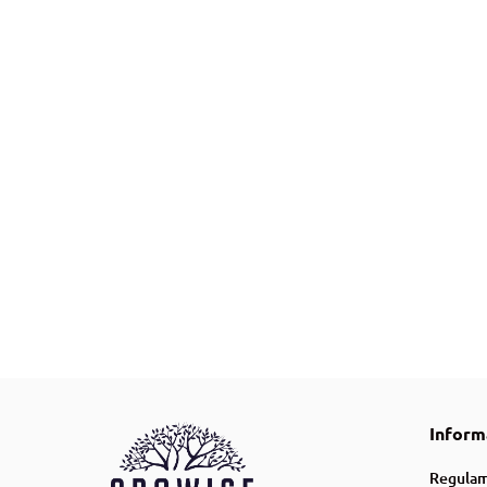
ZOOLEK PROTOSOL 30ml Na wiciowce, skuteczn
12.00
Inform
Regulam