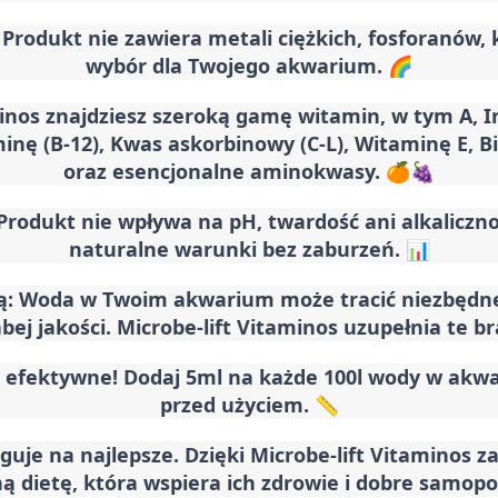
: Produkt nie zawiera metali ciężkich, fosforanów
wybór dla Twojego akwarium. 🌈
inos znajdziesz szeroką gamę witamin, w tym A, Ino
minę (B-12), Kwas askorbinowy (C-L), Witaminę E, Bi
oraz esencjonalne aminokwasy. 🍊🍇
 Produkt nie wpływa na pH, twardość ani alkalic
naturalne warunki bez zaburzeń. 📊
ą
: Woda w Twoim akwarium może tracić niezbędne 
abej jakości. Microbe-lift Vitaminos uzupełnia te br
 i efektywne! Dodaj 5ml na każde 100l wody w akwa
przed użyciem. 📏
uje na najlepsze. Dzięki Microbe-lift Vitaminos 
ą dietę, która wspiera ich zdrowie i dobre samopo