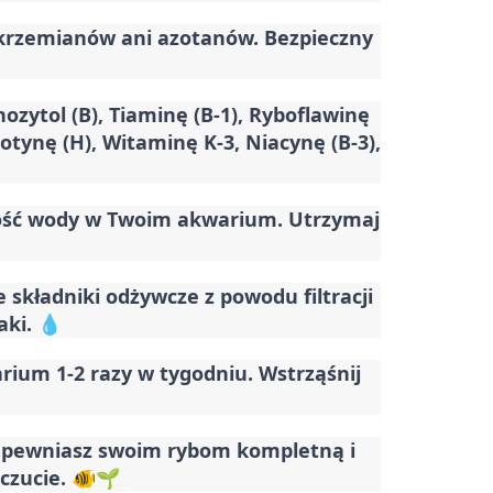
, krzemianów ani azotanów. Bezpieczny
zytol (B), Tiaminę (B-1), Ryboflawinę
otynę (H), Witaminę K-3, Niacynę (B-3),
zność wody w Twoim akwarium. Utrzymaj
składniki odżywcze z powodu filtracji
aki. 💧
rium 1-2 razy w tygodniu. Wstrząśnij
zapewniasz swoim rybom kompletną i
czucie. 🐠🌱