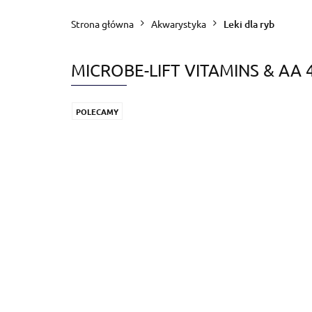
Blog
Zapytanie
Strona główna
Akwarystyka
Leki dla ryb
MICROBE-LIFT VITAMINS & AA 
POLECAMY