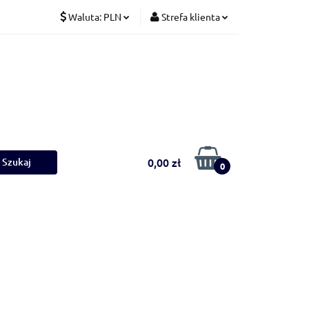
Waluta:
PLN
Strefa klienta
Koty
PLN
Zaloguj się
CZK
Zarejestruj się
EUR
Dodaj zgłoszenie
0,00 zł
0
Ściółki
Nowości
Bestsellery