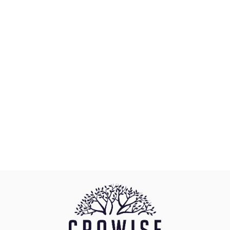
Aquael
AQUAEL FILTR WEWNĘTRZNY NEO 300-
idealny cyrkulator!
79.98
AquaGlass
AquaLed