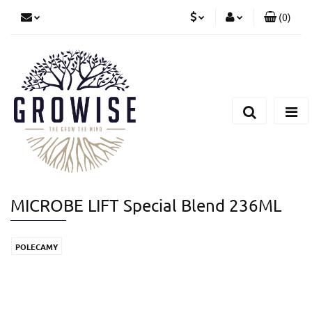
(
0
)
PLN
Zaloguj się
Zarejestruj się
CZK
Dodaj zgłoszenie
EUR
MICROBE LIFT Special Blend 236ML
POLECAMY