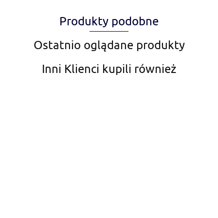
Produkty podobne
Amiplay
Ostatnio oglądane produkty
Inni Klienci kupili również
Aqua Nova
AquaDella
Algea Away
AZOO 120ml
29.99