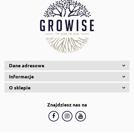
AquaDella
Aquael
Dane adresowe
Informacje
O sklepie
Znajdziesz nas na
AquaGlass