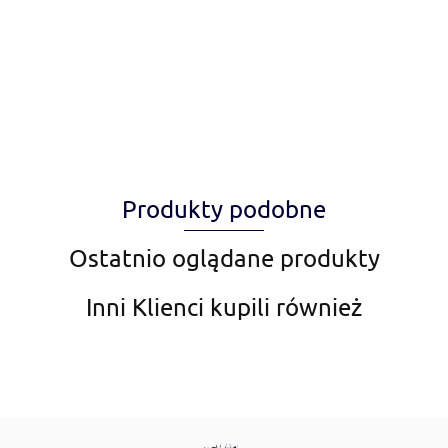
Alegia
Produkty podobne
Amiplay
Ostatnio oglądane produkty
Inni Klienci kupili również
Aqua Nova