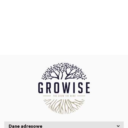
Philodendron Sp. Papua New Guinea - kłącze 2 liście
24.99
AquaLed
Aqualighter
Aquario
Dane adresowe