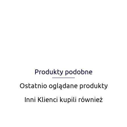
Alegia
Produkty podobne
Amiplay
Ostatnio oglądane produkty
Inni Klienci kupili również
Aqua Nova