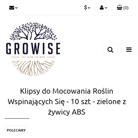
(
0
)
PLN
Zaloguj się
Zarejestruj się
CZK
Dodaj zgłoszenie
EUR
Klipsy do Mocowania Roślin
Wspinających Się - 10 szt - zielone z
żywicy ABS
POLECAMY