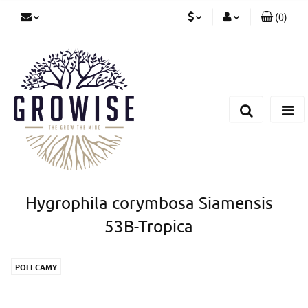
(
0
)
PLN
Zaloguj się
Zarejestruj się
CZK
Dodaj zgłoszenie
EUR
Hygrophila corymbosa Siamensis
53B-Tropica
POLECAMY