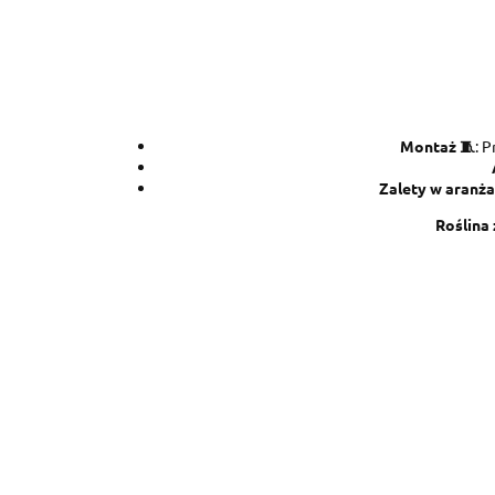
Montaż 🧵
: 
Zalety w aranżac
Roślina