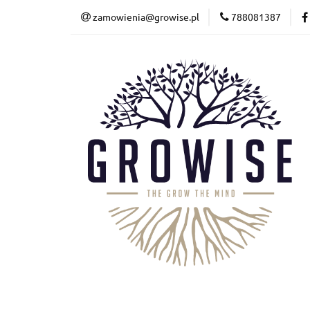
zamowienia@growise.pl
788081387
Kalkulator
Wyc
Terrarystyka
Kalkulator
Wycena
Akwarystyka