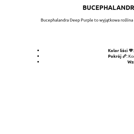
BUCEPHALANDR
Bucephalandra Deep Purple to wyjątkowa roślina e
Kolor liści 💜
Pokrój 📏
: K
Wz