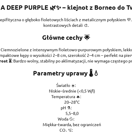
A DEEP PURPLE
🌿✨ – klejnot z Borneo do 
pifityczna o głęboko fioletowych liściach z metalicznym połyskiem 💜
kontrastowych detali 🎨.
Główne cechy 🌟
: Ciemnozielone z intensywnym fioletowo-purpurowym połyskiem, lekko
ompaktowe kępy o wysokości 2–8 cm, szerokość 2–4 cm – perfekt na pie
rost ⏳
: Bardzo wolny, stabilny po aklimatyzacji, nie wymaga częstego pr
Parametry uprawy 🌡️💧
Światło ☀️:
Niskie–średnie (<0,5 W/l)
Temperatura 🔥:
20–28°C
pH ⚗️:
5,5–8,0
Woda 💦:
Miękka–twarda, bez ograniczeń
CO₂ 🫧: