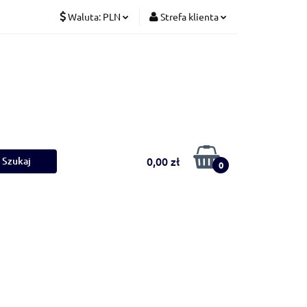
Waluta:
PLN
Strefa klienta
Koty
PLN
Zaloguj się
CZK
Zarejestruj się
EUR
Dodaj zgłoszenie
0,00 zł
0
Ściółki
Nowości
Bestsellery