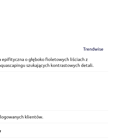
Trendwise
epifityczna o głęboko fioletowych liściach z
aquascapingu szukających kontrastowych detali.
zalogowanych klientów.
y