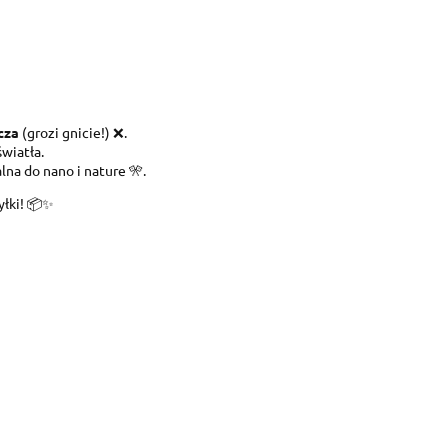
cza
(grozi gnicie!) ❌.
światła.
lna do nano i nature 🎌.
yłki! 📦✨