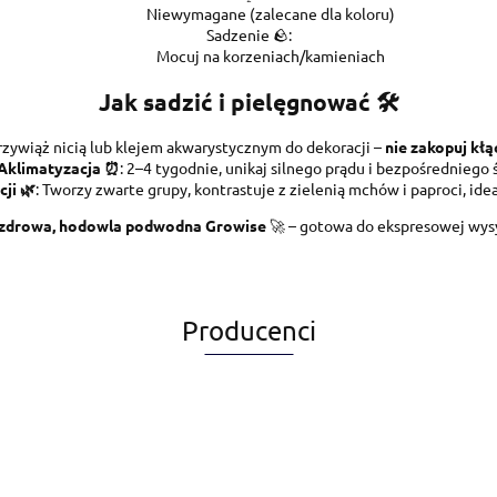
Niewymagane (zalecane dla koloru)
Sadzenie 🪨:
Mocuj na korzeniach/kamieniach
Jak sadzić i pielęgnować 🛠️
Przywiąż nicią lub klejem akwarystycznym do dekoracji –
nie zakopuj kłą
Aklimatyzacja ⏰
: 2–4 tygodnie, unikaj silnego prądu i bezpośredniego 
ji 🌿
: Tworzy zwarte grupy, kontrastuje z zielenią mchów i paproci, idea
 zdrowa, hodowla podwodna Growise
🚀 – gotowa do ekspresowej wys
Producenci
Alegia