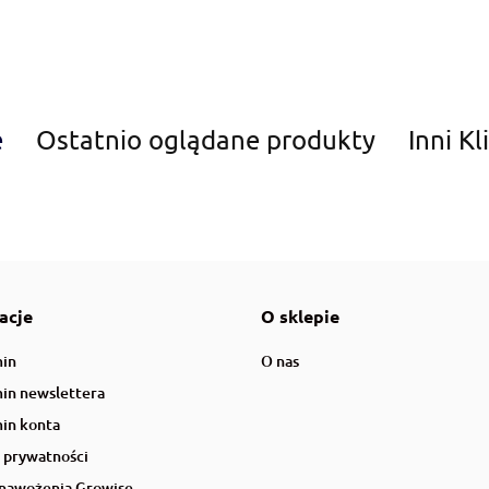
e
Ostatnio oglądane produkty
Inni Kl
Amiplay
Aqua Nova
acje
O sklepie
in
O nas
in newslettera
in konta
a prywatności
AquaDella
 nawożenia Growise