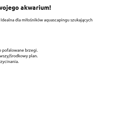
Twojego akwarium!
. Idealna dla miłośników aquascapingu szukających
 pofalowane brzegi.
rwszy/środkowy plan.
zycinania.