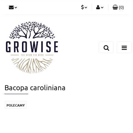
(
0
)
PLN
Zaloguj się
Zarejestruj się
CZK
Dodaj zgłoszenie
EUR
Bacopa caroliniana
POLECAMY