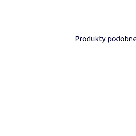
Produkty podobn
Algea Away AZOO 120ml