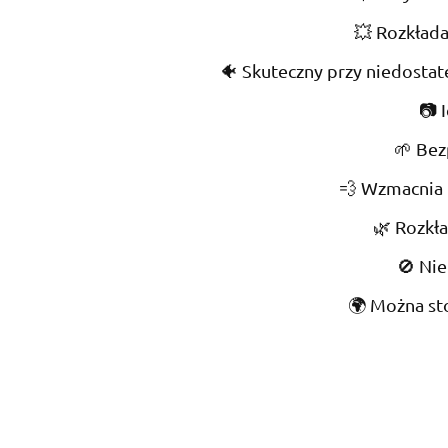
💥 Rozkłada
🐠 Skuteczny przy niedostate
📷 
🌱 Bez
💨 Wzmacnia r
🌿 Rozkł
🚫 Nie
🌍 Można st