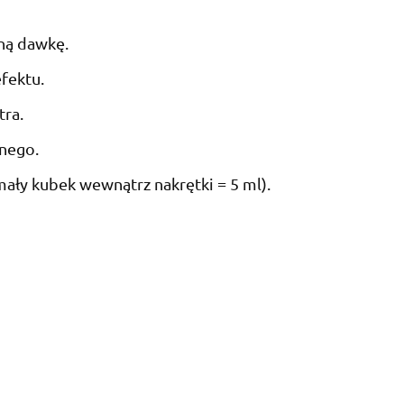
jną dawkę.
fektu.
tra.
znego.
mały kubek wewnątrz nakrętki = 5 ml).