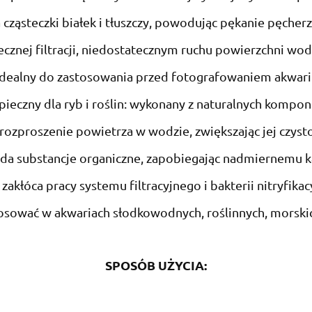
 cząsteczki białek i tłuszczy, powodując pękanie pęcher
cznej filtracji, niedostatecznym ruchu powierzchni wody
Idealny do zastosowania przed fotografowaniem akwar
pieczny dla ryb i roślin: wykonany z naturalnych kompo
ozproszenie powietrza w wodzie, zwiększając jej czysto
ada substancje organiczne, zapobiegając nadmiernemu k
 zakłóca pracy systemu filtracyjnego i bakterii nitryfikac
osować w akwariach słodkowodnych, roślinnych, morskic
SPOSÓB UŻYCIA: