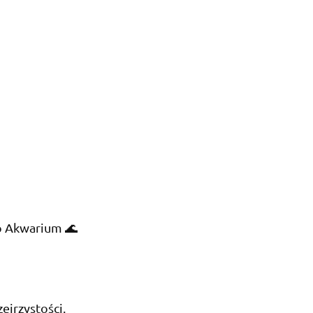
go Akwarium 🌊
ejrzystości.