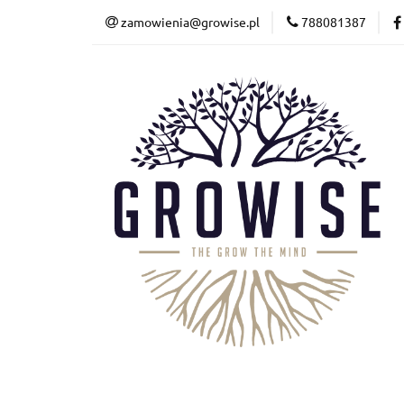
zamowienia@growise.pl
788081387
Kalkulator
Wyc
Terrarystyka
Kalkulator
Wycena
Akwarystyka