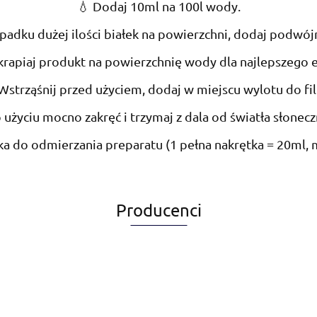
💧 Dodaj 10ml na 100l wody.
padku dużej ilości białek na powierzchni, dodaj podwó
krapiaj produkt na powierzchnię wody dla najlepszego e
Wstrząśnij przed użyciem, dodaj w miejscu wylotu do fil
 użyciu mocno zakręć i trzymaj z dala od światła słonec
a do odmierzania preparatu (1 pełna nakrętka = 20ml, 
Producenci
Alegia