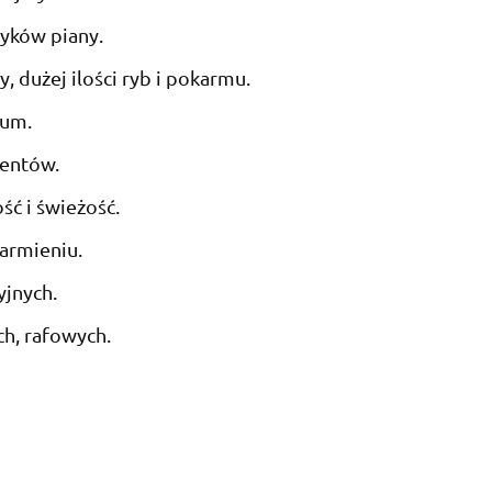
zyków piany.
, dużej ilości ryb i pokarmu.
ium.
nentów.
ść i świeżość.
armieniu.
yjnych.
h, rafowych.