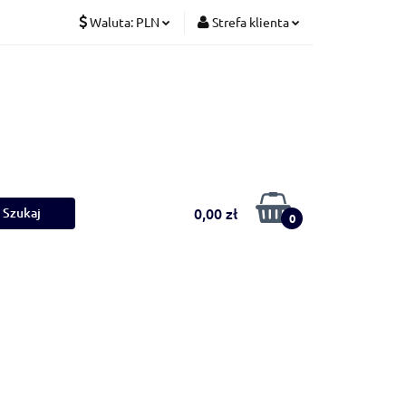
Waluta:
PLN
Strefa klienta
Koty
PLN
Zaloguj się
CZK
Zarejestruj się
EUR
Dodaj zgłoszenie
0,00 zł
0
Ściółki
Nowości
Bestsellery