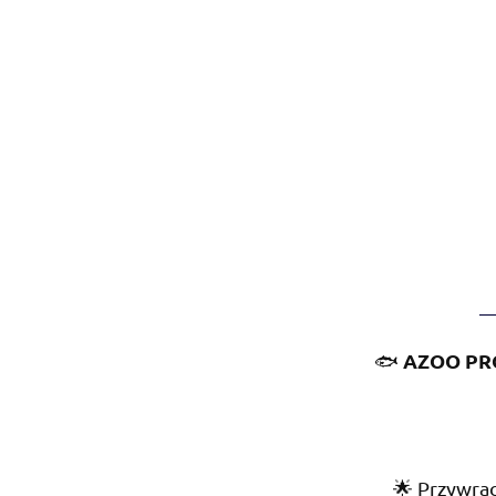
AZOO PR
🐟
🌟 Przywrac