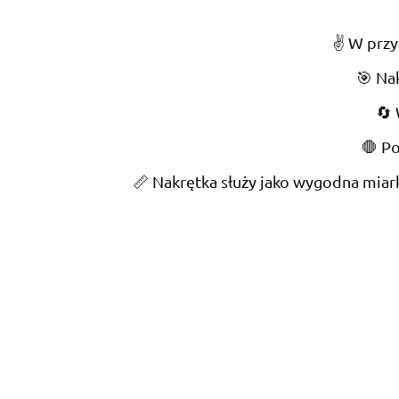
✌️ W przy
🎯 Na
🔄 
🛑 Po
📏 Nakrętka służy jako wygodna miark