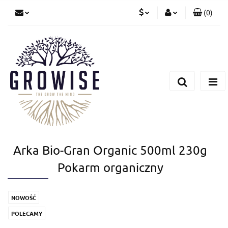
(
0
)
PLN
Zaloguj się
Zarejestruj się
CZK
Dodaj zgłoszenie
EUR
Arka Bio-Gran Organic 500ml 230g
Pokarm organiczny
NOWOŚĆ
POLECAMY