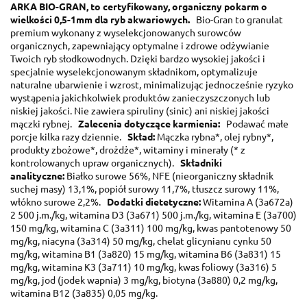
ARKA BIO-GRAN, to certyfikowany, organiczny pokarm o
wielkości 0,5-1mm dla ryb akwariowych.
Bio-Gran to granulat
premium wykonany z wyselekcjonowanych surowców
organicznych, zapewniający optymalne i zdrowe odżywianie
Twoich ryb słodkowodnych. Dzięki bardzo wysokiej jakości i
specjalnie wyselekcjonowanym składnikom, optymalizuje
naturalne ubarwienie i wzrost, minimalizując jednocześnie ryzyko
wystąpenia jakichkolwiek produktów zanieczyszczonych lub
niskiej jakości. Nie zawiera spiruliny (sinic) ani niskiej jakości
mączki rybnej.
Zalecenia dotyczące karmienia:
Podawać małe
porcje kilka razy dziennie.
Skład:
Mączka rybna*, olej rybny*,
produkty zbożowe*, drożdże*, witaminy i minerały (* z
kontrolowanych upraw organicznych).
Składniki
analityczne:
Białko surowe 56%, NFE (nieorganiczny składnik
suchej masy) 13,1%, popiół surowy 11,7%, tłuszcz surowy 11%,
włókno surowe 2,2%.
Dodatki dietetyczne:
Witamina A (3a672a)
2 500 j.m./kg, witamina D3 (3a671) 500 j.m./kg, witamina E (3a700)
150 mg/kg, witamina C (3a311) 100 mg/kg, kwas pantotenowy 50
mg/kg, niacyna (3a314) 50 mg/kg, chelat glicynianu cynku 50
mg/kg, witamina B1 (3a820) 15 mg/kg, witamina B6 (3a831) 15
mg/kg, witamina K3 (3a711) 10 mg/kg, kwas foliowy (3a316) 5
mg/kg, jod (jodek wapnia) 3 mg/kg, biotyna (3a880) 0,2 mg/kg,
witamina B12 (3a835) 0,05 mg/kg.