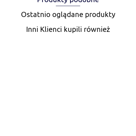
Amiplay
Ostatnio oglądane produkty
Inni Klienci kupili również
Aqua Nova
AquaDella