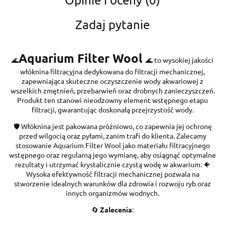
Zadaj pytanie
Aquarium Filter Wool
🌊
🌊 to wysokiej jakości
włóknina filtracyjna dedykowana do filtracji mechanicznej,
zapewniająca skuteczne oczyszczenie wody akwariowej z
wszelkich zmętnień, przebarwień oraz drobnych zanieczyszczeń.
Produkt ten stanowi nieodzowny element wstępnego etapu
filtracji, gwarantując doskonałą przejrzystość wody.
🛡️ Włóknina jest pakowana próżniowo, co zapewnia jej ochronę
przed wilgocią oraz pyłami, zanim trafi do klienta. Zalecamy
stosowanie Aquarium Filter Wool jako materiału filtracyjnego
wstępnego oraz regularną jego wymianę, aby osiągnąć optymalne
rezultaty i utrzymać krystalicznie czystą wodę w akwarium. 🐠
Wysoka efektywność filtracji mechanicznej pozwala na
stworzenie idealnych warunków dla zdrowia i rozwoju ryb oraz
innych organizmów wodnych.
🔄
Zalecenia
: