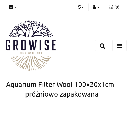
(
0
)
PLN
Zaloguj się
Zarejestruj się
CZK
Dodaj zgłoszenie
EUR
Aquarium Filter Wool 100x20x1cm -
próżniowo zapakowana