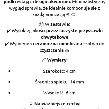
podkreślając design akwarium
. Minimalistyczny
wygląd sprawia, że idealnie komponuje się z
każdą aranżacją 🌱🎨.
📦 W zestawie:
✔️ Wysokiej jakości
przeźroczyste przyssawki
chwytakowe
✔️ Wymienna
ceramiczna membrana
– łatwa do
czyszczenia 🧽
📏
Wymiary:
Szerokość: 4 cm
Średnica spieku: 14 mm
Wysokość: 6 cm
💡
Najważniejsze cechy: