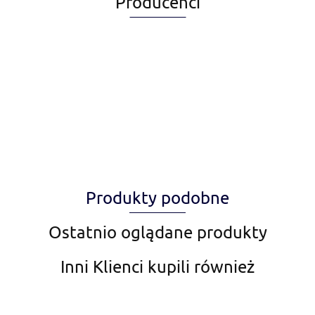
Producenci
Alegia
Produkty podobne
Amiplay
Ostatnio oglądane produkty
Inni Klienci kupili również
Aqua Nova