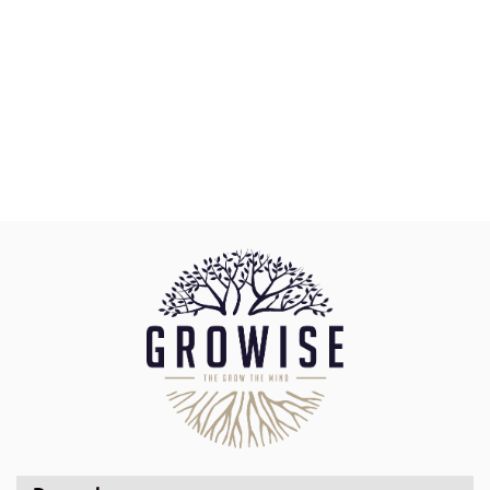
AquaSteel Dyfuzor Co2 S30 stal nierdzewna 30cm
110.00
AquaLed
Aqualighter
Aquario