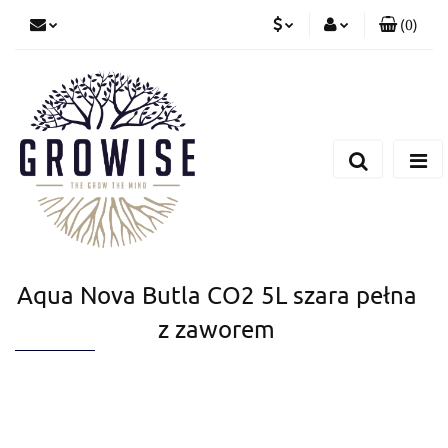
(
0
)
PLN
Zaloguj się
Zarejestruj się
CZK
Dodaj zgłoszenie
EUR
Aqua Nova Butla CO2 5L szara pełna
z zaworem