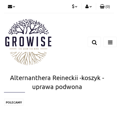
(
0
)
PLN
Zaloguj się
Zarejestruj się
CZK
Dodaj zgłoszenie
EUR
Alternanthera Reineckii -koszyk -
uprawa podwona
POLECAMY