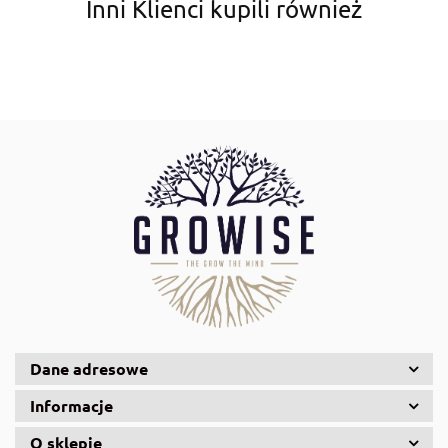
Inni Klienci kupili również
Aqua Nova
AquaDella
Aquael
Dane adresowe
Informacje
O sklepie